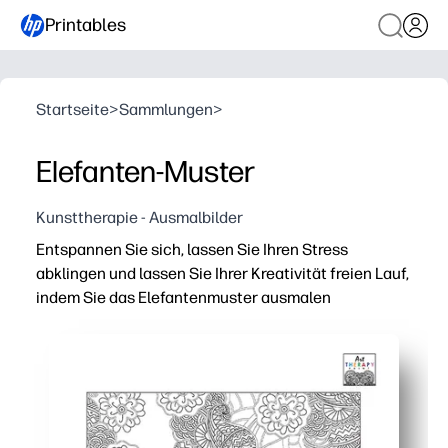
Printables
Startseite
>
Sammlungen
>
Elefanten-Muster
Kunsttherapie - Ausmalbilder
Entspannen Sie sich, lassen Sie Ihren Stress
abklingen und lassen Sie Ihrer Kreativität freien Lauf,
indem Sie das Elefantenmuster ausmalen
Warum es funktioniert:
Sie drucken und los geht's — keine Vorbereitung, schnap
Das komplizierte Elefantenmuster hilft Ihnen, sich zu 
Du baust Feinmotorik und Durchhaltevermögen auf — perf
Sie können es zu Hause, im Unterricht oder unterwegs 