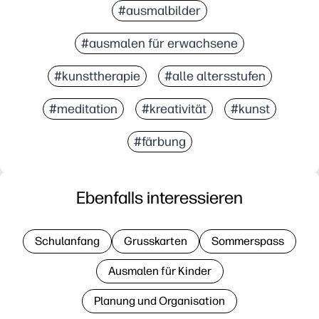
#ausmalbilder
#ausmalen für erwachsene
#kunsttherapie
#alle altersstufen
#meditation
#kreativität
#kunst
#färbung
Ebenfalls interessieren
Schulanfang
Grusskarten
Sommerspass
Ausmalen für Kinder
Planung und Organisation