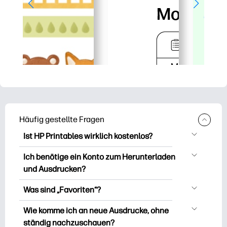
Häufig gestellte Fragen
Ist HP Printables wirklich kostenlos?
HP Printables bietet über 2.500
Ich benötige ein Konto zum Herunterladen
kostenlose Vorlagen zum Herunterladen
und Ausdrucken?
und Ausdrucken. Entdecken Sie beliebte
Sie können es erkunden und drucken,
Vorlagen, unterhaltsame Arbeitsblätter
Was sind „Favoriten“?
ohne ein Konto zu erstellen. Aber wenn
zum Lernen, Bastelideen und Karten für
Favourites is Ihr persönlicher Vorrat an
Sie sich anmelden, können Sie Ihre
Wie komme ich an neue Ausdrucke, ohne
besondere Anlässe, Planer, Kalender und
Lieblingsausdrucken. Wenn Sie eine
Lieblingsdrucke speichern und sie ganz
ständig nachzuschauen?
vieles mehr.