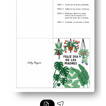
Wunderschöne Kunst sticht heraus - Holly Maguires Illu
Einfach zusammenzubauen — druckt auf Brief oder A4, 