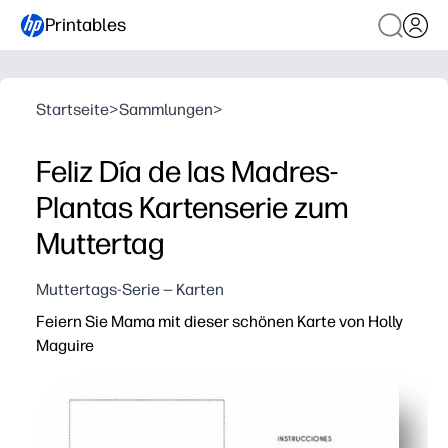
Printables
Startseite
>
Sammlungen
>
Feliz Día de las Madres-
Plantas Kartenserie zum
Muttertag
Muttertags-Serie — Karten
Feiern Sie Mama mit dieser schönen Karte von Holly
Maguire
Warum es funktioniert:
Sie können in wenigen Minuten drucken — keine Vorbereit
Kinder machen mit — fügen Sie eine herzliche Notiz, Z