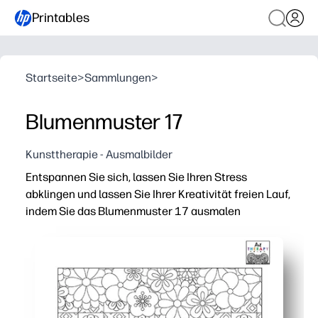
Printables
Startseite
>
Sammlungen
>
Blumenmuster 17
Kunsttherapie - Ausmalbilder
Entspannen Sie sich, lassen Sie Ihren Stress
abklingen und lassen Sie Ihrer Kreativität freien Lauf,
indem Sie das Blumenmuster 17 ausmalen
Warum es funktioniert:
Print-and-Go — keine Vorbereitung, wenn du zu Hause od
Genießen Sie eine beruhigende Aktivität ohne Bildschirm
Stärken Sie in jedem Abschnitt die Feinmotorik, die 
Verwenden Sie es für Frühaufsteher, Denkpausen oder 