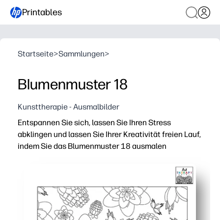
Printables
Startseite
>
Sammlungen
>
Blumenmuster 18
Kunsttherapie - Ausmalbilder
Entspannen Sie sich, lassen Sie Ihren Stress
abklingen und lassen Sie Ihrer Kreativität freien Lauf,
indem Sie das Blumenmuster 18 ausmalen
Warum es funktioniert:
Einfach ausdrucken und loslegen — keine Vorbereitung f
Aufwendige Blumen geben Ihrem Gehirn einen sanften F
Funktioniert mit Stiften, Markern oder Gelschreibern —
Drucken Sie es immer wieder neu aus — teilen Sie es mit