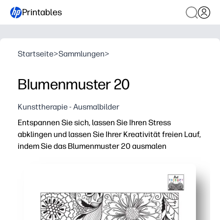
Printables
Startseite
>
Sammlungen
>
Blumenmuster 20
Kunsttherapie - Ausmalbilder
Entspannen Sie sich, lassen Sie Ihren Stress
abklingen und lassen Sie Ihrer Kreativität freien Lauf,
indem Sie das Blumenmuster 20 ausmalen
Warum es funktioniert:
Drucken und in wenigen Minuten loslegen — ohne Vorber
Aufwendige florale Wiederholungen fördern Achtsamkei
Klare Linien eignen sich für Buntstifte, Buntstifte ode
Perfekt für ruhige Ecken zu Hause oder in der Schule —