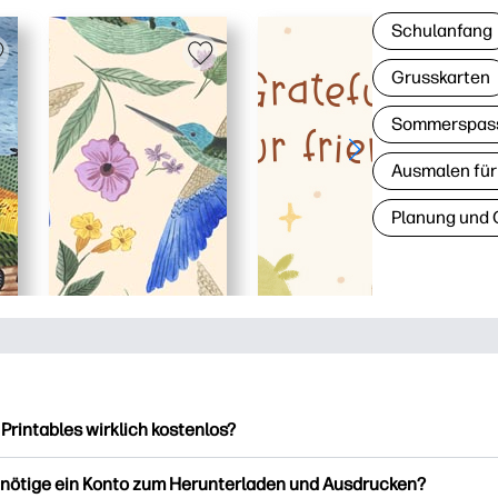
Schulanfang
Grusskarten
Sommerspas
Ausmalen für
Planung und 
 Printables wirklich kostenlos?
intables bietet über 2.500 kostenlose Vorlagen zum Herunterla
enötige ein Konto zum Herunterladen und Ausdrucken?
ucken. Entdecken Sie beliebte Vorlagen, unterhaltsame Arbeits