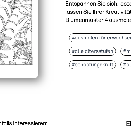
Entspannen Sie sich, lass
lassen Sie Ihrer Kreativitä
Blumenmuster 4 ausmale
Warum es funktioniert:
Drucken und mitnehmen 
#ausmalen für erwachse
Aufwendige Blumendetail
#alle altersstufen
#me
Du baust Feinmotorik un
Sie können es für Früha
#schöpfungskraft
#b
E
lls interessieren: