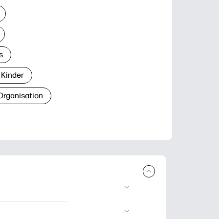
s
 Kinder
Organisation
den und
blätter zum Lernen,