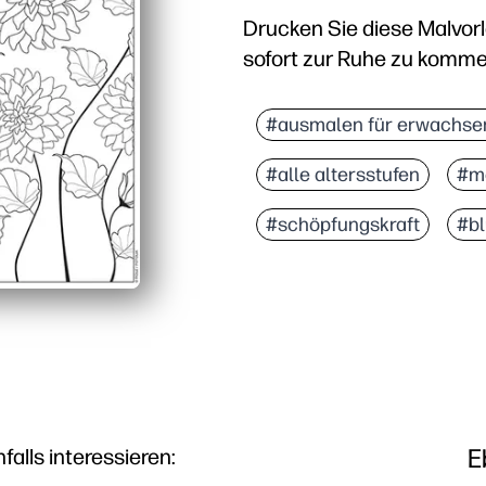
Drucken Sie diese Malvor
sofort zur Ruhe zu komme
Warum es funktioniert:
Keine Vorbereitung — e
#ausmalen für erwachse
Ansprechende florale De
#alle altersstufen
#me
Fördert Fähigkeiten — F
Vielseitig zu Hause ode
#schöpfungskraft
#b
E
lls interessieren: