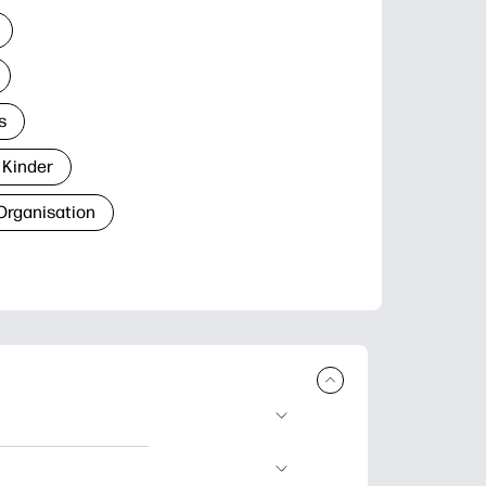
s
 Kinder
Organisation
den und
blätter zum Lernen,