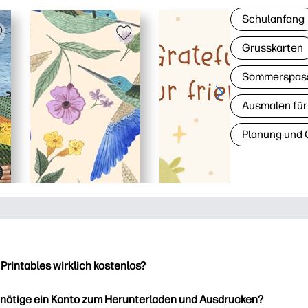
Schulanfang
Grusskarten
Sommerspas
Ausmalen für
Planung und 
 Printables wirklich kostenlos?
intables bietet über 2.500 kostenlose Vorlagen zum Herunterla
enötige ein Konto zum Herunterladen und Ausdrucken?
ucken. Entdecken Sie beliebte Vorlagen, unterhaltsame Arbeits