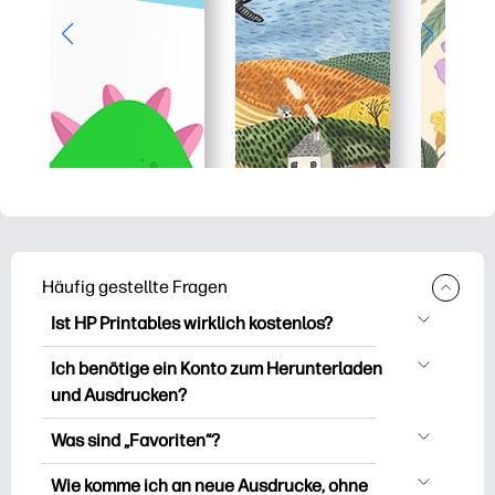
Häufig gestellte Fragen
Ist HP Printables wirklich kostenlos?
HP Printables bietet über 2.500
Ich benötige ein Konto zum Herunterladen
kostenlose Vorlagen zum Herunterladen
und Ausdrucken?
und Ausdrucken. Entdecken Sie beliebte
Sie können es erkunden und drucken,
Vorlagen, unterhaltsame Arbeitsblätter
Was sind „Favoriten“?
ohne ein Konto zu erstellen. Aber wenn
zum Lernen, Bastelideen und Karten für
Favourites is Ihr persönlicher Vorrat an
Sie sich anmelden, können Sie Ihre
Wie komme ich an neue Ausdrucke, ohne
besondere Anlässe, Planer, Kalender und