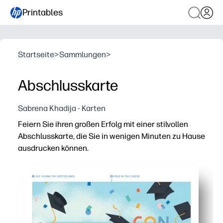
Printables
Startseite
>
Sammlungen
>
Abschlusskarte
Sabrena Khadija - Karten
Feiern Sie ihren großen Erfolg mit einer stilvollen
Abschlusskarte, die Sie in wenigen Minuten zu Hause
ausdrucken können.
Warum es funktioniert:
Sie drucken, falten, signieren — keine Vorbereitung oder
Scharfes, feiertaugliches Design, das auf jedem Heimd
Reichlich Platz im Inneren für herzliche Nachrichten,
Perfekt für Last-Minute-Glückwünsche — Nachdruck für 