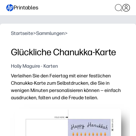
Printables
Startseite
>
Sammlungen
>
Glückliche Chanukka-Karte
Holly Maguire - Karten
Verleihen Sie den Feiertag mit einer festlichen
Chanukka-Karte zum Selbstdrucken, die Sie in
wenigen Minuten personalisieren können — einfach
ausdrucken, falten und die Freude teilen.
Warum es funktioniert:
In wenigen Minuten fertig — Sie drucken, falten und u
Kinderfreundliches Engagement — Bitten Sie Ihre Kinde
Klassenzimmer- und gemeinschaftsfreundlich — richten 