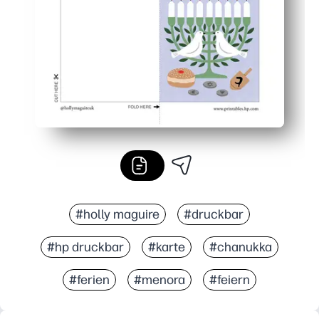
Flexibel und unkompliziert — verwenden Sie normales Pap
#holly maguire
#druckbar
#hp druckbar
#karte
#chanukka
#ferien
#menora
#feiern