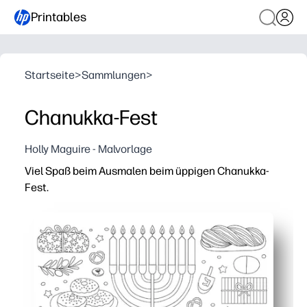
Printables
Startseite
>
Sammlungen
>
Chanukka-Fest
Holly Maguire - Malvorlage
Viel Spaß beim Ausmalen beim üppigen Chanukka-
Fest.
Warum es funktioniert:
Praktisches Drucken und Mitnehmen — Sie können es in
Verführt Kinder in die Chanukka-Traditionen — Menora, 
Fördert den Fokus und die Feinmotorik — ideal für eine 
Kann im Handumdrehen als Dekoration verwendet werden