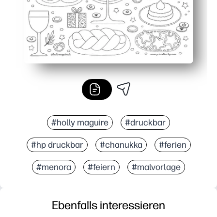
#holly maguire
#druckbar
#hp druckbar
#chanukka
#ferien
#menora
#feiern
#malvorlage
Ebenfalls interessieren