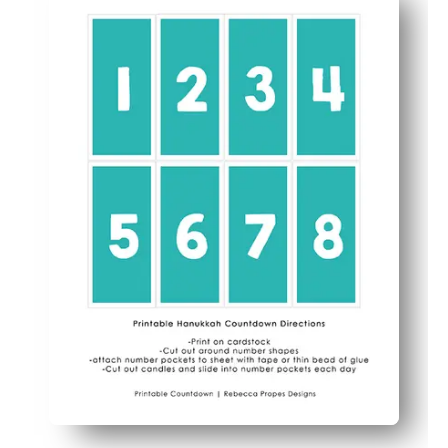
Tägliches Engagement — Kinder malen, kleben oder hake
Sinnvolle Tradition — passt perfekt zum Anzünden de
Flexibel für zu Hause oder in der Schule — kann am Kü