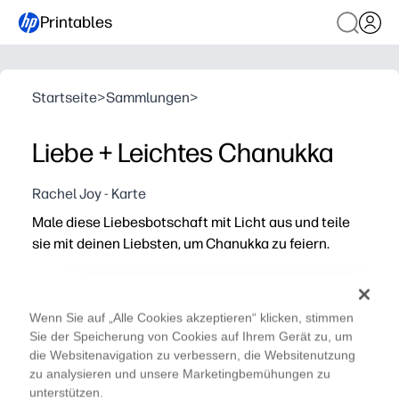
Printables
Startseite
>
Sammlungen
>
Liebe + Leichtes Chanukka
Rachel Joy - Karte
Male diese Liebesbotschaft mit Licht aus und teile
sie mit deinen Liebsten, um Chanukka zu feiern.
Warum es funktioniert:
Sie drucken und los geht's — keine Vorbereitung, nur Bun
Sie beschäftigen Kinder und fördern gleichzeitig Feinmot
Wenn Sie auf „Alle Cookies akzeptieren“ klicken, stimmen
Sie können es überall verwenden — zu Hause, im Klasse
Sie der Speicherung von Cookies auf Ihrem Gerät zu, um
die Websitenavigation zu verbessern, die Websitenutzung
Sie regen Gespräche über Chanukka-Werte wie Licht, D
zu analysieren und unsere Marketingbemühungen zu
unterstützen.