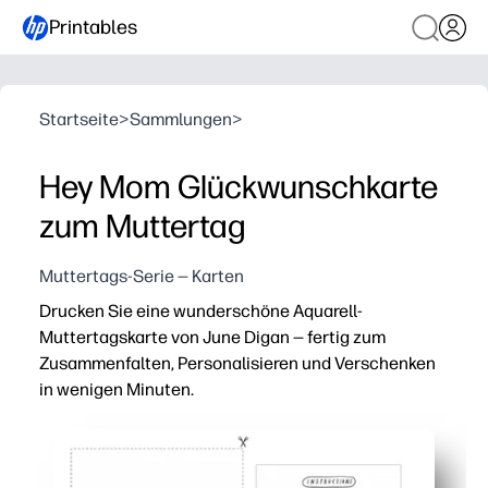
Printables
Startseite
>
Sammlungen
>
Hey Mom Glückwunschkarte
zum Muttertag
Muttertags-Serie — Karten
Drucken Sie eine wunderschöne Aquarell-
Muttertagskarte von June Digan — fertig zum
Zusammenfalten, Personalisieren und Verschenken
in wenigen Minuten.
Warum es funktioniert:
Keine Vorbereitung — einfach auf Letter oder A4 drucken,
Von Kindern anerkannte Kreativität — fügen Sie eine No