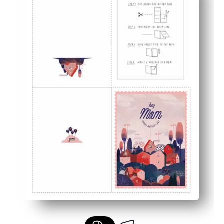
Last-Minute-freundlich — überspringen Sie den Laden 
Vielseitig einsetzbar — perfekt für Klassenzimmer, zum