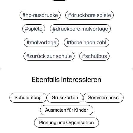
#hp-ausdrucke
#druckbare spiele
#spiele
#druckbare malvorlage
#malvorlage
#farbe nach zahl
#zurück zur schule
#schulbus
Ebenfalls interessieren
Schulanfang
Grusskarten
Sommerspass
Ausmalen für Kinder
Planung und Organisation