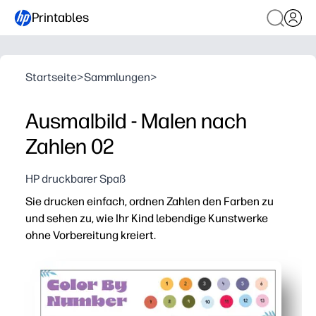
Printables
Startseite
>
Sammlungen
>
Ausmalbild - Malen nach
Zahlen 02
HP druckbarer Spaß
Sie drucken einfach, ordnen Zahlen den Farben zu
und sehen zu, wie Ihr Kind lebendige Kunstwerke
ohne Vorbereitung kreiert.
Warum es funktioniert:
Fördert Zahlenerkennung, Farberkennung und Feinmoto
Das selbstkontrollierende Design fördert die Konzentrat
Praktisches Drucken und Mitnehmen für zu Hause, im Kl