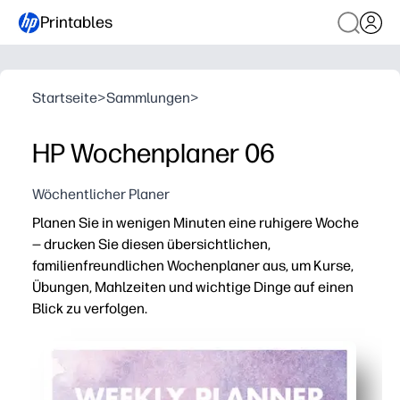
Printables
Startseite
>
Sammlungen
>
HP Wochenplaner 06
Wöchentlicher Planer
Planen Sie in wenigen Minuten eine ruhigere Woche
— drucken Sie diesen übersichtlichen,
familienfreundlichen Wochenplaner aus, um Kurse,
Übungen, Mahlzeiten und wichtige Dinge auf einen
Blick zu verfolgen.
Warum es funktioniert:
Das Print-and-Go-Layout spart Einrichtungszeit — perfe
Übersichtliche Spalten sorgen dafür, dass die ganze Fam