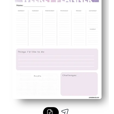
Kinderfreundliche Bereiche für Aufgaben und Notizen
Undatiert und wiederverwendbar — Laminat zum Abwisch