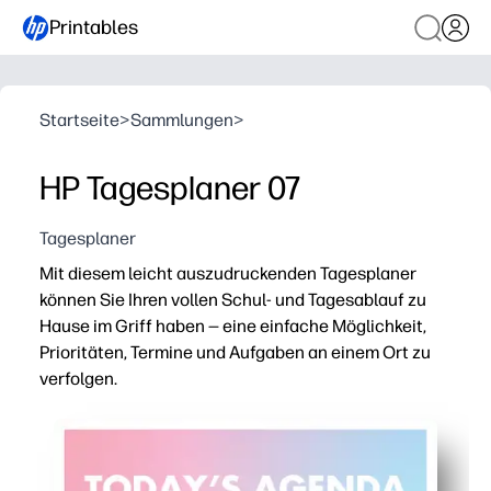
Printables
Startseite
>
Sammlungen
>
HP Tagesplaner 07
Tagesplaner
Mit diesem leicht auszudruckenden Tagesplaner
können Sie Ihren vollen Schul- und Tagesablauf zu
Hause im Griff haben — eine einfache Möglichkeit,
Prioritäten, Termine und Aufgaben an einem Ort zu
verfolgen.
Warum es funktioniert:
Das Print-and-Go-Design spart Ihnen Vorbereitungszeit
Saubere, übersichtliche Abschnitte machen es einfach,