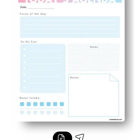
Das familienfreundliche Layout hilft Kindern, Hausauf
Flexibel und wiederverwendbar — drucken Sie so viele S