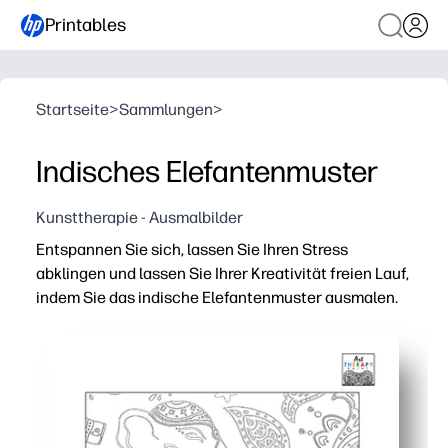
Printables
Startseite
>
Sammlungen
>
Indisches Elefantenmuster
Kunsttherapie - Ausmalbilder
Entspannen Sie sich, lassen Sie Ihren Stress
abklingen und lassen Sie Ihrer Kreativität freien Lauf,
indem Sie das indische Elefantenmuster ausmalen.
Warum es funktioniert:
Drucken und loslegen — keine Vorbereitung für die Ruh
Beruhigender, bildschirmfreier Fokus — ein schneller kre
Fördert Feinmotorik, Geduld und selbstbewusste Farb
Wunderschöne indische Elefantenmotive wecken kulturel