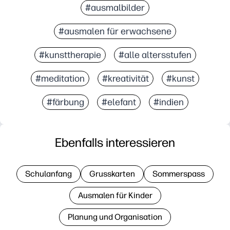
#ausmalbilder
#ausmalen für erwachsene
#kunsttherapie
#alle altersstufen
#meditation
#kreativität
#kunst
#färbung
#elefant
#indien
Ebenfalls interessieren
Schulanfang
Grusskarten
Sommerspass
Ausmalen für Kinder
Planung und Organisation