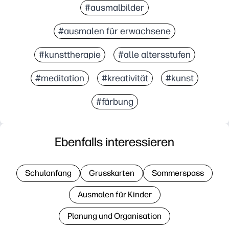
#ausmalbilder
#ausmalen für erwachsene
#kunsttherapie
#alle altersstufen
#meditation
#kreativität
#kunst
#färbung
Ebenfalls interessieren
Schulanfang
Grusskarten
Sommerspass
Ausmalen für Kinder
Planung und Organisation