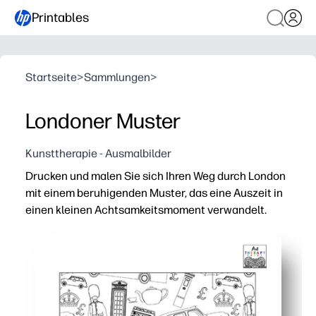
Printables
Startseite
>
Sammlungen
>
Londoner Muster
Kunsttherapie - Ausmalbilder
Drucken und malen Sie sich Ihren Weg durch London
mit einem beruhigenden Muster, das eine Auszeit in
einen kleinen Achtsamkeitsmoment verwandelt.
Warum es funktioniert:
Keine Vorbereitung — einfach drucken, Buntstifte ode
Sich wiederholende Symbole fördern den Fokus und redu
Fördert Feinmotorik und Farbsicherheit — perfekt für fr
Sparks sprechen über Londons Wahrzeichen und Reisen —