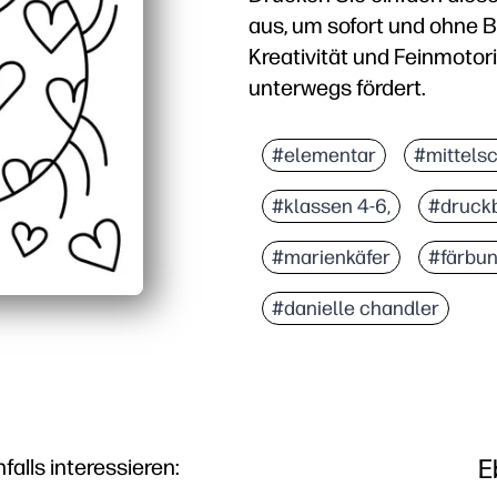
aus, um sofort und ohne Bi
Kreativität und Feinmotor
unterwegs fördert.
Warum es funktioniert:
Praktisch ohne Vorbereit
#elementar
#mittels
Fesselt die Lernenden 
#klassen 4-6,
#druck
Fördert Fähigkeiten — u
Flexibel für jede Umgeb
#marienkäfer
#färbu
#danielle chandler
E
lls interessieren: