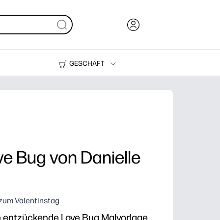
GESCHÄFT
Tinte, Toner und Papier
Drucker
e Bug von Danielle
 zum Valentinstag
e entzückende Love Bug Malvorlage