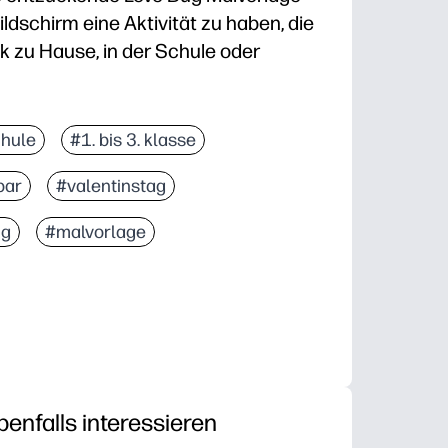
ldschirm eine Aktivität zu haben, die
ik zu Hause, in der Schule oder
ung — eine Seite, die sich leicht ausdrucken lässt — 
chule
#1. bis 3. klasse
— mutige, freundliche Grafiken motivieren Kinder z
bar
#valentinstag
nterstützt den Bleistiftgriff, die Hand-Auge-Koordina
ung — funktioniert mit Buntstiften, Markern oder B
ng
#malvorlage
benfalls interessieren