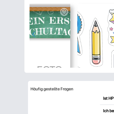
Häufig gestellte Fragen
Ist HP
HP Pr
Ich b
Ausdr