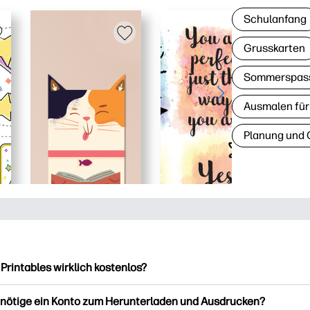
Schulanfang
Grusskarten
Sommerspas
Ausmalen für
Planung und 
 Printables wirklich kostenlos?
intables bietet über 2.500 kostenlose Vorlagen zum Herunterla
enötige ein Konto zum Herunterladen und Ausdrucken?
ucken. Entdecken Sie beliebte Vorlagen, unterhaltsame Arbeits