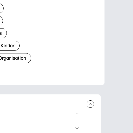
s
 Kinder
Organisation
den und
blätter zum Lernen,