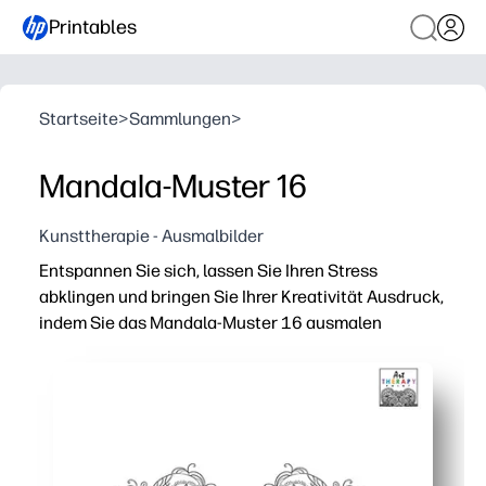
Printables
Startseite
>
Sammlungen
>
Mandala-Muster 16
Kunsttherapie - Ausmalbilder
Entspannen Sie sich, lassen Sie Ihren Stress
abklingen und bringen Sie Ihrer Kreativität Ausdruck,
indem Sie das Mandala-Muster 16 ausmalen
Warum es funktioniert:
Aktivitäten zum Ausdrucken und Mitnehmen — keine Vor
Fördert Konzentration und Achtsamkeit — ideal für Geh
Fördert die Feinmotorik und das Musterbewusstsein un
Wiederverwendbar und gemeinsam nutzbar — drucken Si