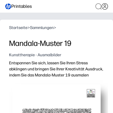
Printables
Startseite
>
Sammlungen
>
Mandala-Muster 19
Kunsttherapie - Ausmalbilder
Entspannen Sie sich, lassen Sie Ihren Stress
abklingen und bringen Sie Ihrer Kreativität Ausdruck,
indem Sie das Mandala-Muster 19 ausmalen
Warum es funktioniert:
In Sekundenschnelle sind Sie fertig — einfach ausdruc
Die komplizierte Mandala-Symmetrie hilft Ihnen, sich z
Verwenden Sie Buntstifte, Buntstifte oder Marker — tes
Ideal für Familien und Klassenzimmer. Teilen Sie ein De