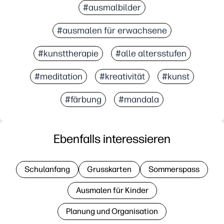
#ausmalbilder
#ausmalen für erwachsene
#kunsttherapie
#alle altersstufen
#meditation
#kreativität
#kunst
#färbung
#mandala
Ebenfalls interessieren
Schulanfang
Grusskarten
Sommerspass
Ausmalen für Kinder
Planung und Organisation