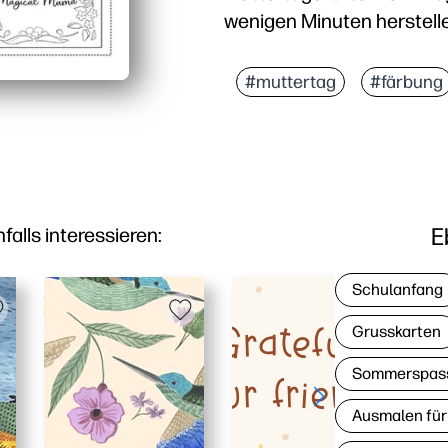
wenigen Minuten herstell
Warum es funktioniert:
Keine Vorbereitung — ei
#muttertag
#färbung
Faszinierend für jedes 
Geeignet für Klassenzi
Personalisierbares Ande
E
lls interessieren:
Schulanfang
Grusskarten
Sommerspas
Ausmalen für