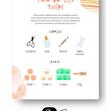
Sie erhalten ein fertiges Geschenk — verwandeln Sie d
Sie können es überall verwenden — perfekt für zu Hause