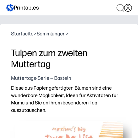
Printables
Startseite
>
Sammlungen
>
Tulpen zum zweiten
Muttertag
Muttertags-Serie — Basteln
Diese aus Papier gefertigten Blumen sind eine
wunderbare Möglichkeit, Ideen für Aktivitäten für
Mama und Sie an ihrem besonderen Tag
auszutauschen.
Warum es funktioniert:
Sie drucken und los geht's — einfach zuschneiden un
Ihre Kinder bleiben engagiert — sie brainstormen und wä