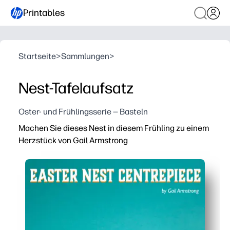
Printables
Startseite
>
Sammlungen
>
Nest-Tafelaufsatz
Oster- und Frühlingsserie — Basteln
Machen Sie dieses Nest in diesem Frühling zu einem
Herzstück von Gail Armstrong
Warum es funktioniert:
Sie drucken auf normalem Papier oder Karton — dann sc
Sie erhalten ein kinderfreundliches Handwerk, das die
Sie kreieren ein unaufgeräumtes Herzstück mit fröhlich
Sie genießen von Künstlern entworfene Details von Gail