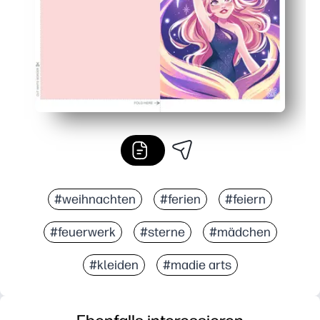
#weihnachten
#ferien
#feiern
#feuerwerk
#sterne
#mädchen
#kleiden
#madie arts