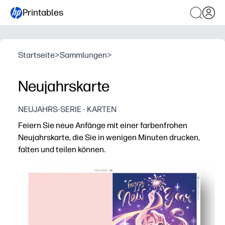
Printables
Startseite
>
Sammlungen
>
Neujahrskarte
NEUJAHRS-SERIE - KARTEN
Feiern Sie neue Anfänge mit einer farbenfrohen
Neujahrskarte, die Sie in wenigen Minuten drucken,
falten und teilen können.
Warum es funktioniert:
Praktisch ohne Vorbereitung — herunterladen, auf Brief 
Sieht aus wie im Laden gekauft — von Künstlern entwor
Flexibel für jede Liste — drucken Sie eine oder ein Dutz
Persönlich und unvergesslich — fügen Sie einen schnel