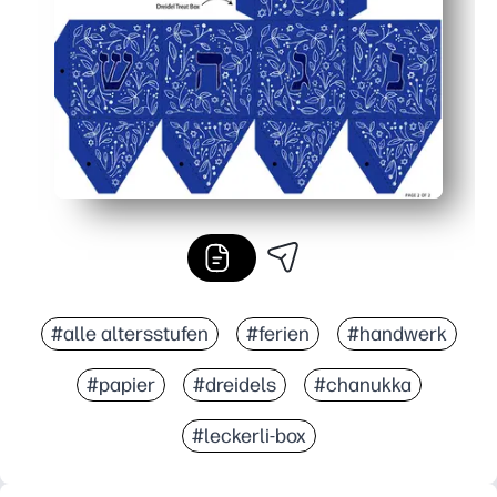
Budgetfreundlich und übersichtlich — verwenden Sie die 
#alle altersstufen
#ferien
#handwerk
#papier
#dreidels
#chanukka
#leckerli-box