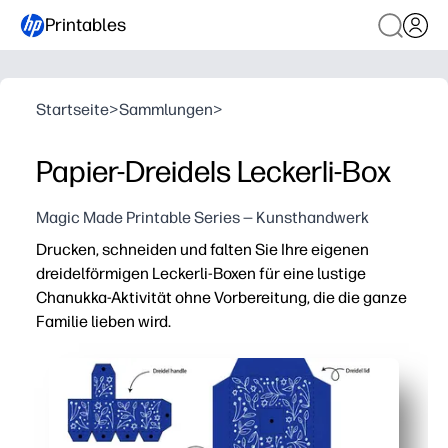
Printables
Startseite
>
Sammlungen
>
Papier-Dreidels Leckerli-Box
Magic Made Printable Series — Kunsthandwerk
Drucken, schneiden und falten Sie Ihre eigenen
dreidelförmigen Leckerli-Boxen für eine lustige
Chanukka-Aktivität ohne Vorbereitung, die die ganze
Familie lieben wird.
Warum es funktioniert:
In wenigen Minuten fertig — einfach auf Karton drucken,
Fesselt Kinder beim Basteln und trainiert gleichzeitig 
Perfekt für Feierlichkeiten im Klassenzimmer, als Par