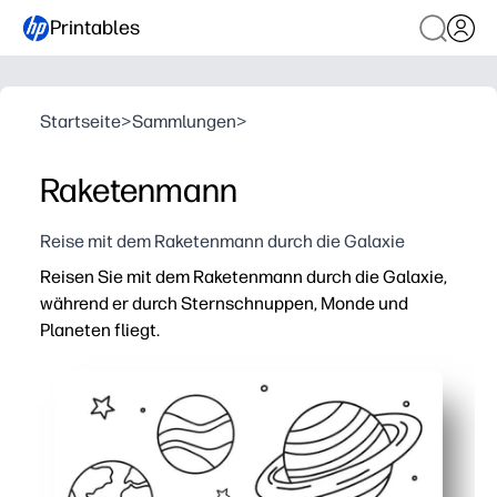
Printables
Startseite
>
Sammlungen
>
Raketenmann
Reise mit dem Raketenmann durch die Galaxie
Reisen Sie mit dem Raketenmann durch die Galaxie,
während er durch Sternschnuppen, Monde und
Planeten fliegt.
Warum es funktioniert:
Keine Vorbereitung — einfach ausdrucken und Ihrem kle
Dicke Konturen und einfache Formen sorgen für feinmot
Das Thema Weltraum regt Fantasie, Geschichtenerzäh
Perfekt für zu Hause, im Klassenzimmer oder unterwegs 