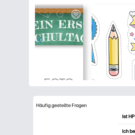
Häufig gestellte Fragen
Ist HP
HP Pr
Ich b
Ausdr