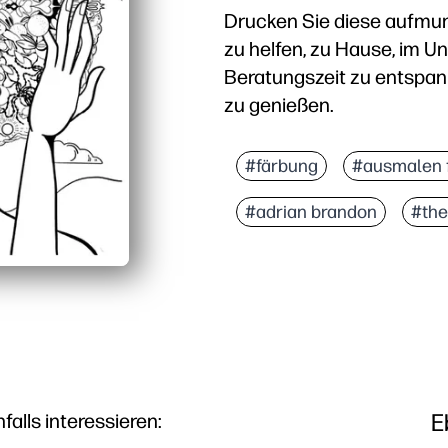
Drucken Sie diese aufmun
zu helfen, zu Hause, im U
Beratungszeit zu entspann
zu genießen.
Warum es funktioniert:
In wenigen Minuten ferti
#färbung
#ausmalen 
Beruhigt beschäftigte G
#adrian brandon
#the
Fördert Fähigkeiten — s
Fördert positive Gesprä
E
lls interessieren: