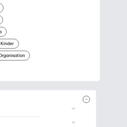
s
 Kinder
Organisation
den und
blätter zum Lernen,