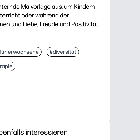
ternde Malvorlage aus, um Kindern
nterricht oder während der
en und Liebe, Freude und Positivität
g — einfach ausdrucken und mit Buntstiften oder Stif
für erwachsene
#diversität
emüter — achtsames Färben senkt Stress und sorgt f
rapie
tärkt die Feinmotorik, den Fokus und die Geduld bei
che — regt Gespräche über Gefühle, Dankbarkeit, Fre
benfalls interessieren