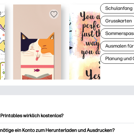
Schulanfang
Grusskarten
Sommerspas
Ausmalen für
Planung und 
 Printables wirklich kostenlos?
intables bietet über 2.500 kostenlose Vorlagen zum Herunterla
enötige ein Konto zum Herunterladen und Ausdrucken?
ucken. Entdecken Sie beliebte Vorlagen, unterhaltsame Arbeits