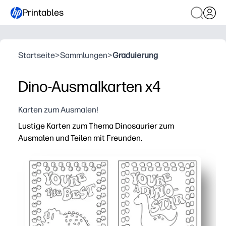
Printables
Startseite
>
Sammlungen
>
Graduierung
Dino-Ausmalkarten x4
Karten zum Ausmalen!
Lustige Karten zum Thema Dinosaurier zum
Ausmalen und Teilen mit Freunden.
Warum es funktioniert:
Sie müssen nichts vorbereiten — einfach drucken, ausm
Kinder bleiben glücklich beschäftigt — niedliche Dinos 
Sie können sie zu Hause oder in der Schule verwenden 
Du entwickelst soziale Fähigkeiten — Kinder personali