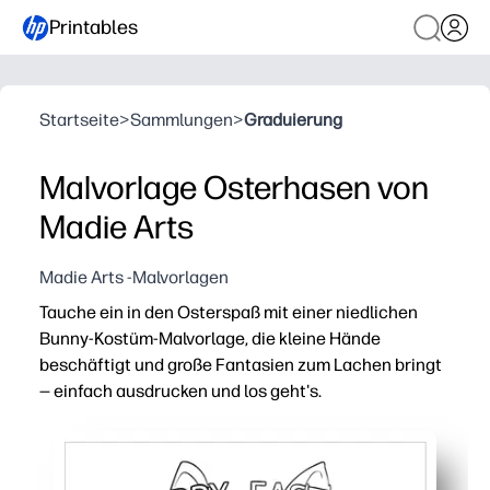
Printables
Startseite
>
Sammlungen
>
Graduierung
Malvorlage Osterhasen von
Madie Arts
Madie Arts -Malvorlagen
Tauche ein in den Osterspaß mit einer niedlichen
Bunny-Kostüm-Malvorlage, die kleine Hände
beschäftigt und große Fantasien zum Lachen bringt
— einfach ausdrucken und los geht's.
Warum es funktioniert:
Keine Vorbereitung — herunterladen, ausdrucken und ver
Fördert Fähigkeiten — unterstützt Feinmotorik, Farbe