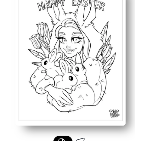
Flexibel einsetzbar — perfekt für die Arbeit am Morgen,
Displayfertig — die fertigen Seiten eignen sich als beza