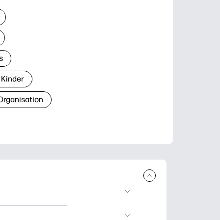
s
 Kinder
Organisation
den und