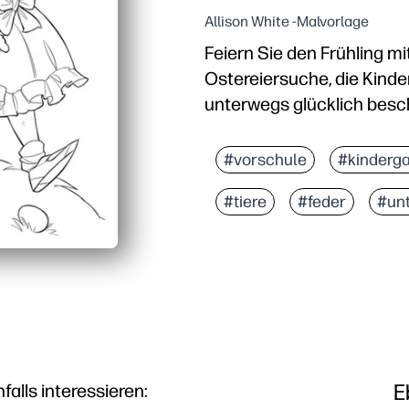
Allison White -Malvorlage
Feiern Sie den Frühling mi
Ostereiersuche, die Kinde
unterwegs glücklich besch
Warum es funktioniert:
Praktisches Ausdrucken
#vorschule
#kinderg
Fördert die Feinmotorik
#tiere
#feder
#un
Werke für unterschiedl
Einfach überall einsetz
E
lls interessieren: