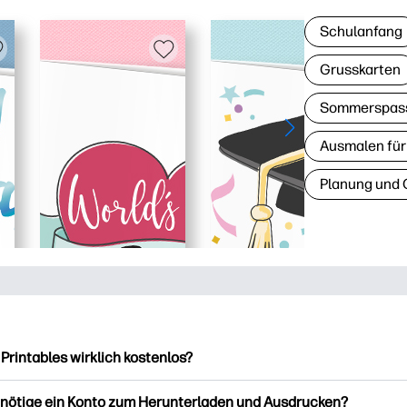
Schulanfang
Grusskarten
Sommerspas
Ausmalen für
Planung und 
 Printables wirklich kostenlos?
intables bietet über 2.500 kostenlose Vorlagen zum Herunterla
enötige ein Konto zum Herunterladen und Ausdrucken?