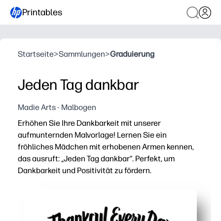
Printables
Startseite
>
Sammlungen
>
Graduierung
Jeden Tag dankbar
Madie Arts - Malbogen
Erhöhen Sie Ihre Dankbarkeit mit unserer
aufmunternden Malvorlage! Lernen Sie ein
fröhliches Mädchen mit erhobenen Armen kennen,
das ausruft: „Jeden Tag dankbar“. Perfekt, um
Dankbarkeit und Positivität zu fördern.
Warum es funktioniert:
Sie können ausdrucken und loslegen — keine Vorbereitung
Entfacht bedeutungsvolle Gespräche — Kinder teilen m