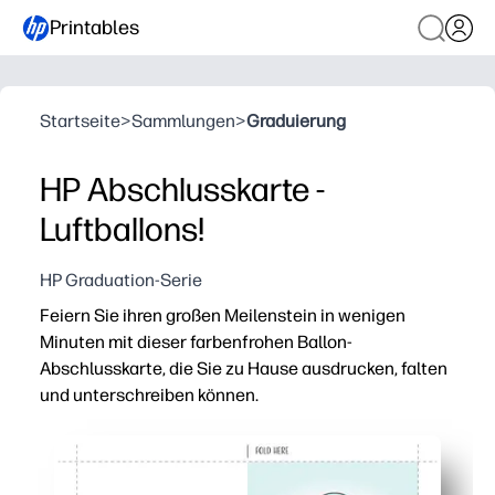
Printables
Startseite
>
Sammlungen
>
Graduierung
HP Abschlusskarte -
Luftballons!
HP Graduation-Serie
Feiern Sie ihren großen Meilenstein in wenigen
Minuten mit dieser farbenfrohen Ballon-
Abschlusskarte, die Sie zu Hause ausdrucken, falten
und unterschreiben können.
Warum es funktioniert:
Druckfertig und ohne Vorbereitung — einfach herunterl
Geeignet für Heimdrucker — funktioniert mit Normalpapie