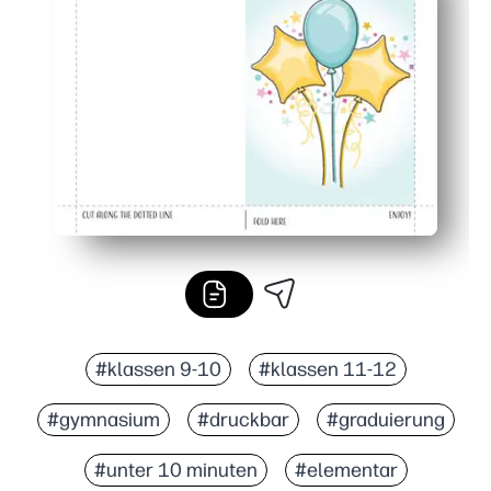
Persönliche Note — leere Innenseite für herzliche Notiz
Festlich für jedes Alter — kräftige Luftballons sorgen da
#klassen 9-10
#klassen 11-12
#gymnasium
#druckbar
#graduierung
#unter 10 minuten
#elementar