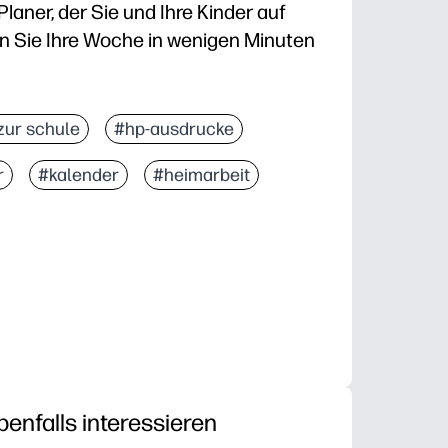
laner, der Sie und Ihre Kinder auf
n Sie Ihre Woche in wenigen Minuten
nfach ausdrucken und mit der Planung beginnen, ide
zur schule
#hp-ausdrucke
derfreundliche Layout sorgt dafür, dass Termine, Au
r
#kalender
#heimarbeit
, in der Schule oder im Klassenzimmer — verfolge Ha
emeinsam nutzbar — drucken Sie so viele Kopien aus
benfalls interessieren