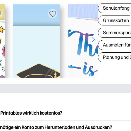
Schulanfang
Grusskarten
Sommerspas
Ausmalen für
Planung und 
 Printables wirklich kostenlos?
intables bietet über 2.500 kostenlose Vorlagen zum Herunterla
enötige ein Konto zum Herunterladen und Ausdrucken?
ucken. Entdecken Sie beliebte Vorlagen, unterhaltsame Arbeits