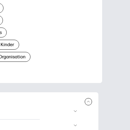
s
 Kinder
Organisation
den und
blätter zum Lernen,