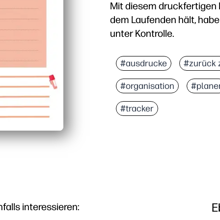
Mit diesem druckfertigen P
dem Laufenden hält, habe
unter Kontrolle.
Warum es funktioniert:
Keine Vorbereitung — ei
#ausdrucke
#zurück 
Das übersichtliche, kin
#organisation
#plane
Vielseitig für zu Hause
Wiederverwendbar und g
#tracker
E
lls interessieren: