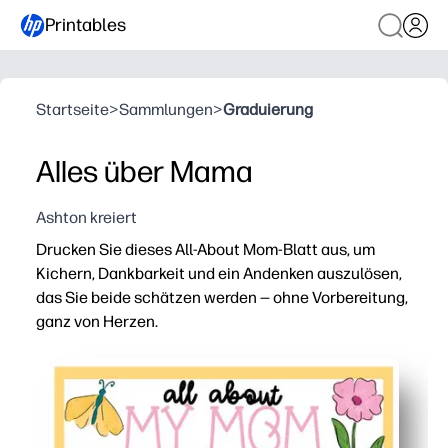
Printables
Startseite
>
Sammlungen
>
Graduierung
Alles über Mama
Ashton kreiert
Drucken Sie dieses All-About Mom-Blatt aus, um
Kichern, Dankbarkeit und ein Andenken auszulösen,
das Sie beide schätzen werden — ohne Vorbereitung,
ganz von Herzen.
Warum es funktioniert:
Print-and-Go — eine Seite, die Sie in wenigen Minuten 
Kinderfreundliche Eingabeaufforderungen — Kinder tei
Geeignet für jedes Alter — zeichnen, diktieren oder sc