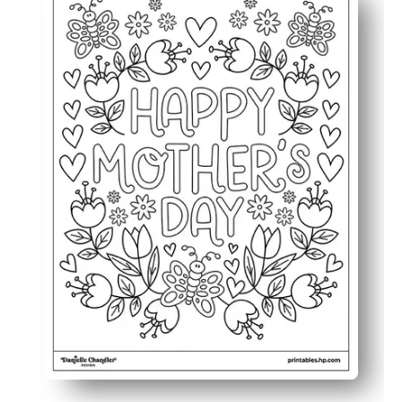
Fesselt alle Altersgruppen — Ihre Schüler freuen sich ü
Baut Fähigkeiten auf — Sie fördern Feinmotorik, Farbwa
Eignet sich als Andenken — du machst daraus eine Kar