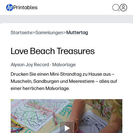
Printables
Startseite
>
Sammlungen
>
Muttertag
Love Beach Treasures
Alyson Joy Record - Malvorlage
Drucken Sie einen Mini-Strandtag zu Hause aus —
Muscheln, Sandburgen und Meerestiere — alles auf
einer herrlichen Malvorlage.
Warum es funktioniert:
Keine Vorbereitung — drucken Sie es einfach aus und geb
Fesselt Neugierige mit viel zu entdecken und auszumale
Entwickelt Feinmotorik und Wortschatz am Meer, währe
Klassenzimmer- und familienfreundlich — Strichbilder mi