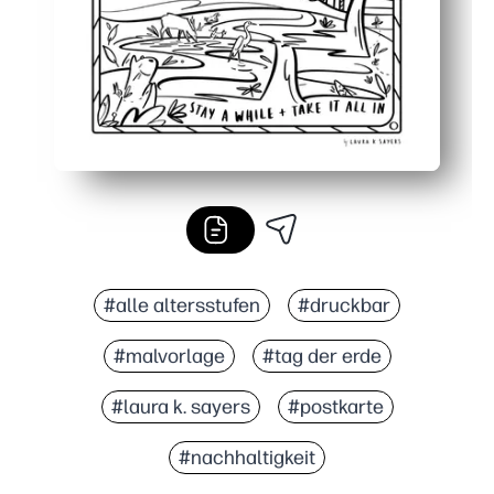
#alle altersstufen
#druckbar
#malvorlage
#tag der erde
#laura k. sayers
#postkarte
#nachhaltigkeit