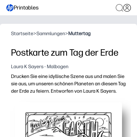
Printables
Startseite
>
Sammlungen
>
Muttertag
Postkarte zum Tag der Erde
Laura K Sayers - Malbogen
Drucken Sie eine idyllische Szene aus und malen Sie
sie aus, um unseren schönen Planeten an diesem Tag
der Erde zu feiern. Entworfen von Laura K Sayers.
Warum es funktioniert:
Einfach drucken und loslegen — einfach auf Drucken kl
Initiieren Sie ein bedeutungsvolles Gespräch zum Tag
Fördert den Fokus und die Feinmotorik — detaillierte Li
Perfekt für den Unterricht oder zu Hause — ideal für An