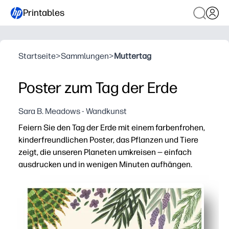
Printables
Startseite
>
Sammlungen
>
Muttertag
Poster zum Tag der Erde
Sara B. Meadows - Wandkunst
Feiern Sie den Tag der Erde mit einem farbenfrohen,
kinderfreundlichen Poster, das Pflanzen und Tiere
zeigt, die unseren Planeten umkreisen — einfach
ausdrucken und in wenigen Minuten aufhängen.
Warum es funktioniert:
Praktisches Ausdrucken und Mitnehmen — für eine zeitn
Fesselt Kinder sofort mit mutigen Bildern von Flora un
Fördert sinnvolle Gespräche — fördert Wortschatz, Ka