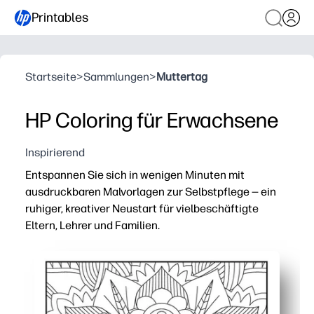
Printables
Startseite
>
Sammlungen
>
Muttertag
HP Coloring für Erwachsene
Inspirierend
Entspannen Sie sich in wenigen Minuten mit
ausdruckbaren Malvorlagen zur Selbstpflege — ein
ruhiger, kreativer Neustart für vielbeschäftigte
Eltern, Lehrer und Familien.
Warum es funktioniert:
Praktisches Drucken und Mitnehmen — keine Vorbereitun
Achtsamer Fokus — komplizierte Designs verlangsamen 
Flexibel für jede Umgebung — kann zu Hause nach dem 