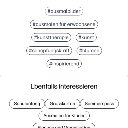
#ausmalbilder
#ausmalen für erwachsene
#kunsttherapie
#kunst
#schöpfungskraft
#blumen
#inspirierend
Ebenfalls interessieren
Schulanfang
Grusskarten
Sommerspass
Ausmalen für Kinder
Planung und Organisation