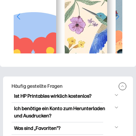
Häufig gestellte Fragen
Ist HP Printables wirklich kostenlos?
HP Printables bietet über 2.500
Ich benötige ein Konto zum Herunterladen
kostenlose Vorlagen zum Herunterladen
und Ausdrucken?
und Ausdrucken. Entdecken Sie beliebte
Sie können es erkunden und drucken,
Vorlagen, unterhaltsame Arbeitsblätter
Was sind „Favoriten“?
ohne ein Konto zu erstellen. Aber wenn
zum Lernen, Bastelideen und Karten für