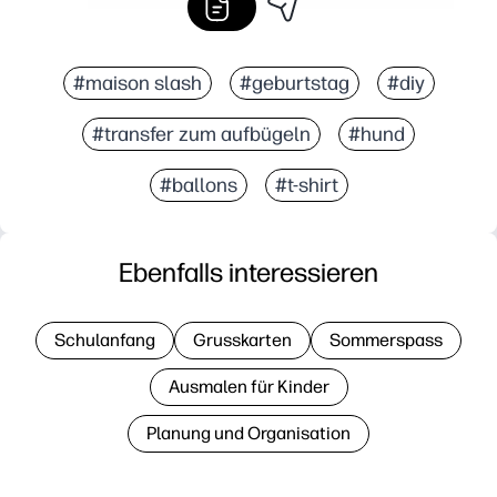
#maison slash
#geburtstag
#diy
#transfer zum aufbügeln
#hund
#ballons
#t-shirt
Ebenfalls interessieren
Schulanfang
Grusskarten
Sommerspass
Ausmalen für Kinder
Planung und Organisation