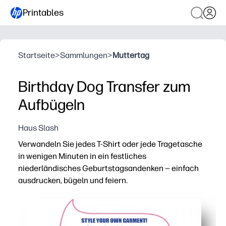
Printables
Startseite
>
Sammlungen
>
Muttertag
Birthday Dog Transfer zum
Aufbügeln
Haus Slash
Verwandeln Sie jedes T-Shirt oder jede Tragetasche
in wenigen Minuten in ein festliches
niederländisches Geburtstagsandenken — einfach
ausdrucken, bügeln und feiern.
Warum es funktioniert:
Basteln ohne Vorbereitung — verwenden Sie Ihr bevorzug
Das für Kinder zugelassene Design steigert die Spannu