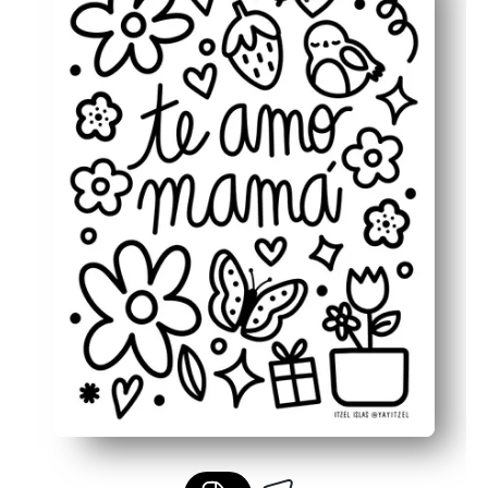
Fördert Fähigkeiten — Feinmotorik, Farberkennung und
Vielseitig einsetzbar — verwandeln Sie fertige Kunstw