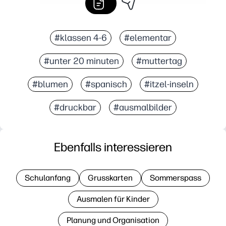
#klassen 4-6
#elementar
#unter 20 minuten
#muttertag
#blumen
#spanisch
#itzel-inseln
#druckbar
#ausmalbilder
Ebenfalls interessieren
Schulanfang
Grusskarten
Sommerspass
Ausmalen für Kinder
Planung und Organisation