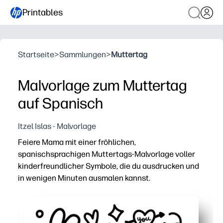
Printables
Startseite
>
Sammlungen
>
Muttertag
Malvorlage zum Muttertag
auf Spanisch
Itzel Islas - Malvorlage
Feiere Mama mit einer fröhlichen,
spanischsprachigen Muttertags-Malvorlage voller
kinderfreundlicher Symbole, die du ausdrucken und
in wenigen Minuten ausmalen kannst.
Warum es funktioniert:
Keine Vorbereitung — einfach ausdrucken und los geht's 
Für jedes Alter geeignet — einfache Formen für kleine 