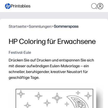
Printables
Startseite
>
Sammlungen
>
Sommerspass
HP Coloring für Erwachsene
Festival-Eule
Drücken Sie auf Drucken und entspannen Sie sich
mit dieser aufwändigen Eulen-Malvorlage — ein
schneller, beruhigender, kreativer Neustart für
geschäftige Tage.
Warum es funktioniert:
Keine Vorbereitung — drucken Sie einfach aus und begin
Die detaillierte Linienführung fördert den Fokus und di
Vom Klassenzimmer zur Couch — ideal für Gehirnpausen