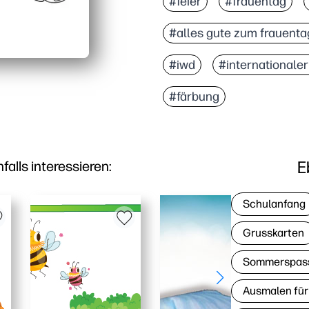
#feier
#frauentag
Freundliche, ermutigend
#alles gute zum frauenta
Funktioniert überall — z
Unterstützt das Lernen 
#iwd
#internationaler
#färbung
E
lls interessieren:
Schulanfang
Grusskarten
Sommerspas
Ausmalen für