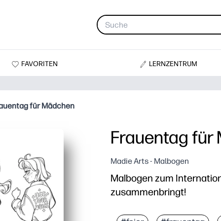
FAVORITEN
LERNZENTRUM
auentag für Mädchen
Frauentag für
Madie Arts - Malbogen
Malbogen zum Internatio
zusammenbringt!
Warum es funktioniert:
Sie können drucken und 