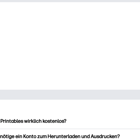
 Printables wirklich kostenlos?
intables bietet über 2.500 kostenlose Vorlagen zum Herunterla
enötige ein Konto zum Herunterladen und Ausdrucken?
ucken. Entdecken Sie beliebte Vorlagen, unterhaltsame Arbeits