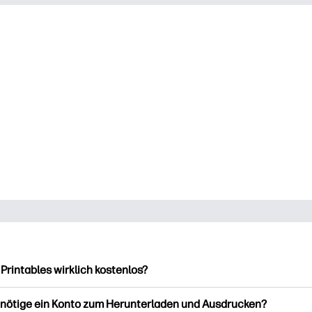
 Printables wirklich kostenlos?
intables bietet über 2.500 kostenlose Vorlagen zum Herunterla
enötige ein Konto zum Herunterladen und Ausdrucken?
ucken. Entdecken Sie beliebte Vorlagen, unterhaltsame Arbeits