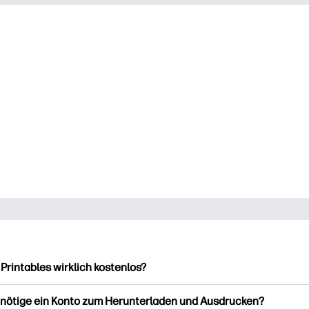
 Printables wirklich kostenlos?
intables bietet über 2.500 kostenlose Vorlagen zum Herunterla
enötige ein Konto zum Herunterladen und Ausdrucken?
ucken. Entdecken Sie beliebte Vorlagen, unterhaltsame Arbeits