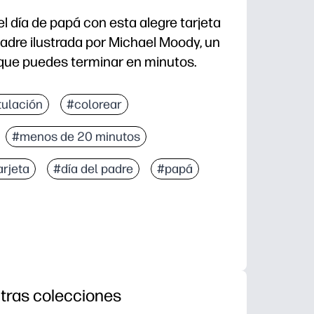
el día de papá con esta alegre tarjeta
Padre ilustrada por Michael Moody, un
 que puedes terminar en minutos.
llevar: solo colorea, pliega y regala.
tulación
#colorear
 todas las edades con obras de arte atrevidas y fácil
#menos de 20 minutos
 el hogar o las celebraciones de última hora.
a escritura a mano con espacio para una nota sincera
arjeta
#día del padre
#papá
tras colecciones