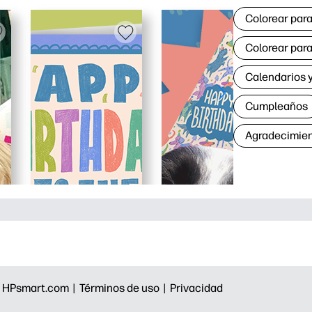
Colorear para
Colorear para
Calendarios y
Cumpleaños
Agradecimie
|
HPsmart.com |
Términos de uso |
Privacidad