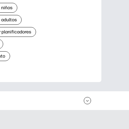
 niños
 adultos
 planificadores
nto