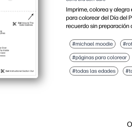
Imprime, colorea y alegra 
para colorear del Día del 
recuerdo sin preparación
Por qué funciona:
Comodidad de imprimir y 
#michael moodie
#ro
Involucra a los niños de
#páginas para colorear
Perfecto para las aulas,
Fomenta la gratitud y l
#todas las edades
#t
O